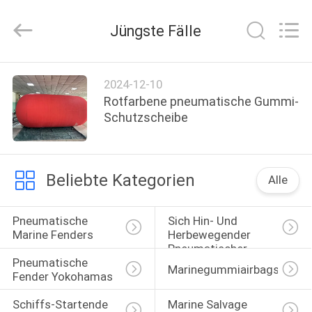
Xincheng
Rubber
Products
Jüngste Fälle
Co.,
Ltd..
All
Rights
HAUS
Reserved.
2024-12-10
Rotfarbene pneumatische Gummi-
PRODUKTE
Schutzscheibe
VR
Beliebte Kategorien
Alle
SHOW
Pneumatische 
Sich Hin- Und 
ÜBER
Marine Fenders
Herbewegender 
Pneumatischer 
UNS
Pneumatische 
Fender
Marinegummiairbags
Fender Yokohamas
FABRIK-
Schiffs-Startende 
Marine Salvage 