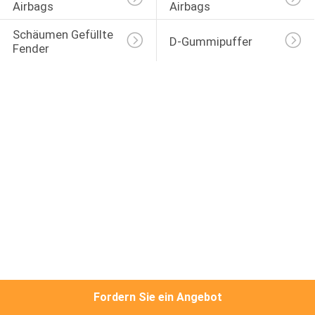
Airbags
Airbags
AUSFLUG
Schäumen Gefüllte 
D-Gummipuffer
Fender
QUALITÄTSKONTROLLE
TRETEN
SIE
MIT
UNS
IN
VERBINDUNG
NACHRICHTEN
Fordern Sie ein Angebot
FÄLLE