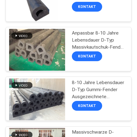
Aufprallenergie
KONTAKT
SITEMAP
51
Schiffs-startende
Anpassbar 8-10 Jahre
PRIVACY
Lebensdauer D-Typ
Airbags
POLICY
Massivkautschuk-Fender
für den Schutz der
KONTAKT
Meere
8-10 Jahre Lebensdauer
23
D-Typ Gummi-Fender
Marine Salvage
Ausgezeichnete
Wetterbeständigkeit für
KONTAKT
Airbags
die Aufnahme von
Schlagenergie
Massivschwarze D-