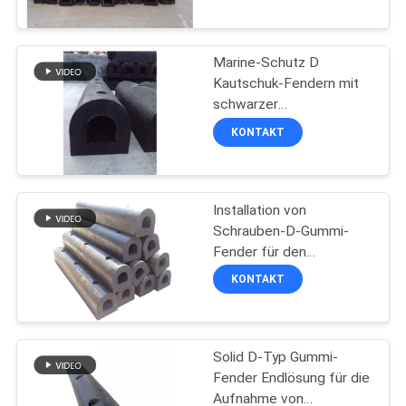
AUSFLUG
Fender
Marine-Schutz D
QUALITÄTSKONTROLLE
62
Kautschuk-Fendern mit
schwarzer
Pneumatische
TRETEN
Kautschukkonstruktion
KONTAKT
Fender Yokohamas
SIE
MIT
Installation von
UNS
Schrauben-D-Gummi-
IN
Fender für den
31
individuellen
VERBINDUNG
KONTAKT
Anlegeschutz
Marinegummiairbags
NACHRICHTEN
Solid D-Typ Gummi-
Fender Endlösung für die
FÄLLE
Aufnahme von