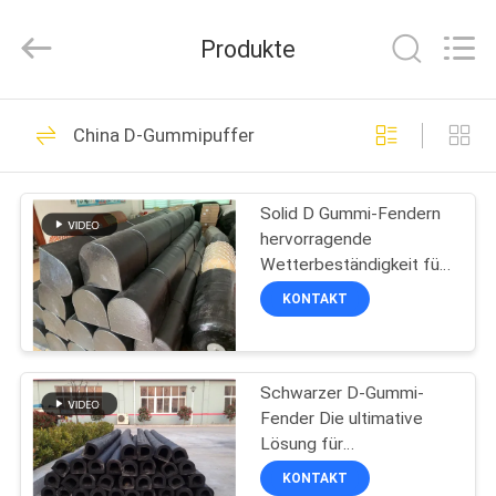
Xincheng
Rubber
Products
Produkte
Co.,
Ltd..
All
Rights
HAUS
Reserved.
69
China D-Gummipuffer
Pneumatische
PRODUKTE
Marine Fenders
Solid D Gummi-Fendern
hervorragende
VR
Wetterbeständigkeit für
SHOW
anspruchsvolle
KONTAKT
Anwendungen
27
ÜBER
Sich hin- und
Schwarzer D-Gummi-
UNS
Fender Die ultimative
herbewegender
Lösung für
FABRIK-
Marineanwendungen
KONTAKT
pneumatischer