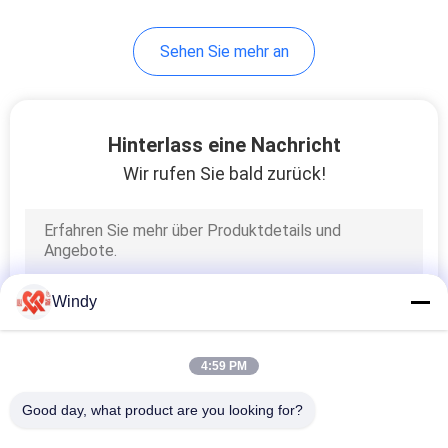
21
Sehen Sie mehr an
Marine Rubber
Fenders
Hinterlass eine Nachricht
Wir rufen Sie bald zurück!
33
Zylinderförmige
Windy
Gummipuffer
4:59 PM
Good day, what product are you looking for?
Alle