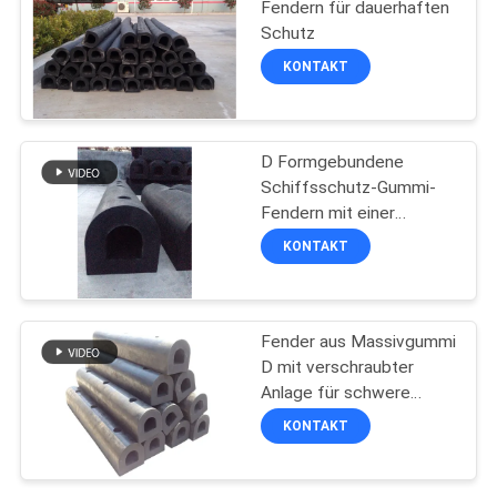
Fendern für dauerhaften
Schutz
66
KONTAKT
Schäumen gefüllte
Fender
D Formgebundene
Schiffsschutz-Gummi-
Fendern mit einer
Lebensdauer von 8-10
KONTAKT
Jahren
31
Fender aus Massivgummi
D-Gummipuffer
D mit verschraubter
Anlage für schwere
Lasten
KONTAKT