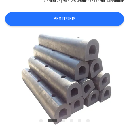
Einrichtung von D-Gummi-Fender mit Schrauben
FABRIK-
BESTPREIS
AUSFLUG
QUALITÄTSKONTROLLE
TRETEN
SIE
MIT
UNS
IN
VERBINDUNG