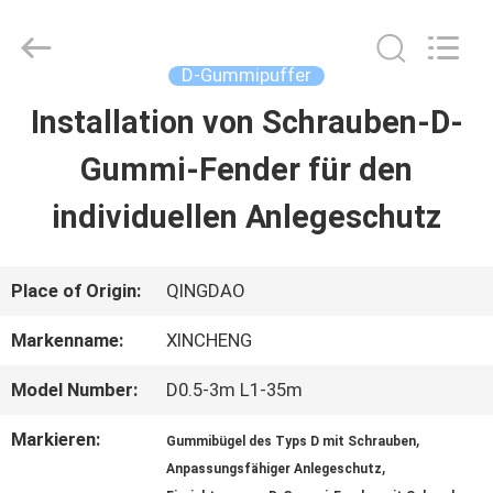
Qingdao
Xincheng
Rubber
Products
D-Gummipuffer
Co.,
Ltd..
Installation von Schrauben-D-
HAUS
All
Rights
Reserved.
Gummi-Fender für den
PRODUKTE
individuellen Anlegeschutz
VR
Place of Origin:
QINGDAO
SHOW
Markenname:
XINCHENG
Model Number:
D0.5-3m L1-35m
ÜBER
Markieren:
,
Gummibügel des Typs D mit Schrauben
UNS
,
Anpassungsfähiger Anlegeschutz