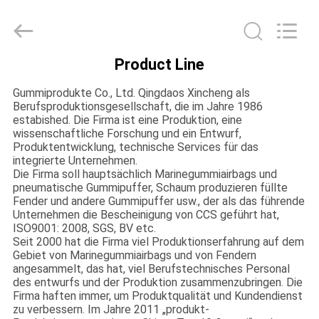
Xincheng
Rubber
Products
Co.,
Ltd..
All
Product Line
Rights
HAUS
Reserved.
Gummiprodukte Co., Ltd. Qingdaos Xincheng als
Berufsproduktionsgesellschaft, die im Jahre 1986
PRODUKTE
estabished. Die Firma ist eine Produktion, eine
wissenschaftliche Forschung und ein Entwurf,
Produktentwicklung, technische Services für das
integrierte Unternehmen.
VR
Die Firma soll hauptsächlich Marinegummiairbags und
SHOW
pneumatische Gummipuffer, Schaum produzieren füllte
Fender und andere Gummipuffer usw., der als das führende
Unternehmen die Bescheinigung von CCS geführt hat,
ISO9001: 2008, SGS, BV etc.
ÜBER
Seit 2000 hat die Firma viel Produktionserfahrung auf dem
Gebiet von Marinegummiairbags und von Fendern
UNS
angesammelt, das hat, viel Berufstechnisches Personal
des entwurfs und der Produktion zusammenzubringen. Die
Firma haften immer, um Produktqualität und Kundendienst
FABRIK-
zu verbessern. Im Jahre 2011 „produkt-