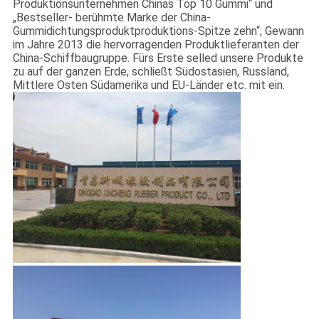
Produktionsunternehmen Chinas Top 10 Gummi“ und
AUSFLUG
„Bestseller- berühmte Marke der China-
Gummidichtungsproduktproduktions-Spitze zehn“; Gewann
im Jahre 2013 die hervorragenden Produktlieferanten der
QUALITÄTSKONTROLLE
China-Schiffbaugruppe. Fürs Erste selled unsere Produkte
zu auf der ganzen Erde, schließt Südostasien, Russland,
Mittlere Osten Südamerika und EU-Länder etc. mit ein.
TRETEN
SIE
MIT
UNS
IN
VERBINDUNG
NACHRICHTEN
FÄLLE