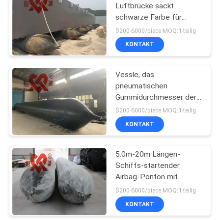
Luftbrücke sackt
schwarze Farbe für
66
Caisson ein
$200-6000/piece MOQ:1-teilig
Schäumen gefüllte
KONTAKT
Fender
Vessle, das
pneumatischen
Gummidurchmesser der
airbag-1.8m mit CCS-
$200-6000/piece MOQ:1-teilig
Zertifikat anhebt
KONTAKT
31
5.0m-20m Längen-
D-Gummipuffer
Schiffs-startender
Airbag-Ponton mit
unterschiedlicher Größe
$200-6000/piece MOQ:1-teilig
KONTAKT