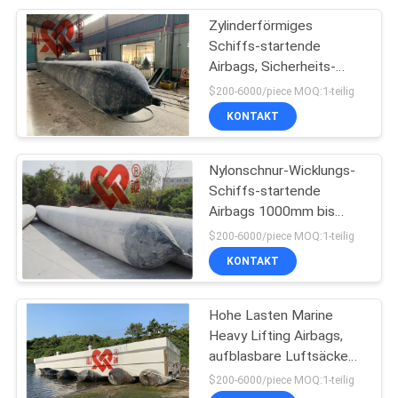
Zylinderförmiges
21
Schiffs-startende
Marine Rubber
Airbags, Sicherheits-
anhebende Boots-
$200-6000/piece MOQ:1-teilig
Fenders
Wiederaufnahme-Airbags
KONTAKT
Nylonschnur-Wicklungs-
Schiffs-startende
Airbags 1000mm bis
33
24000mm Länge
$200-6000/piece MOQ:1-teilig
Zylinderförmige
KONTAKT
Gummipuffer
Hohe Lasten Marine
Heavy Lifting Airbags,
aufblasbare Luftsäcke
für knetenden
$200-6000/piece MOQ:1-teilig
Versandwiderstand