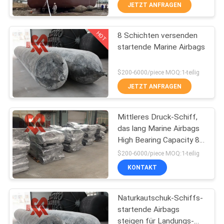
AUSFLUG
JETZT ANFRAGEN
Fender
HOT
8 Schichten versenden
QUALITÄTSKONTROLLE
62
startende Marine Airbags
Pneumatische
TRETEN
$200-6000/piece MOQ:1-teilig
Fender Yokohamas
SIE
JETZT ANFRAGEN
MIT
Mittleres Druck-Schiff,
UNS
das lang Marine Airbags
IN
High Bearing Capacity 8-
31
24m startet
VERBINDUNG
$200-6000/piece MOQ:1-teilig
KONTAKT
Marinegummiairbags
NACHRICHTEN
Naturkautschuk-Schiffs-
startende Airbags
FÄLLE
steigen für Landungs-