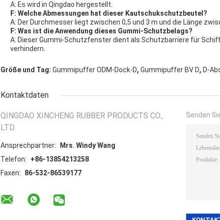
A: Es wird in Qingdao hergestellt.
F: Welche Abmessungen hat dieser Kautschukschutzbeutel?
A: Der Durchmesser liegt zwischen 0,5 und 3 m und die Länge zwis
F: Was ist die Anwendung dieses Gummi-Schutzbelags?
A: Dieser Gummi-Schutzfenster dient als Schutzbarriere für Schif
verhindern.
,
,
Größe und Tag:
Gummipuffer ODM-Dock-D
Gummipuffer BV D
D-Ab
Kontaktdaten
QINGDAO XINCHENG RUBBER PRODUCTS CO.,
Senden Sie
LTD.
Ansprechpartner:
Mrs. Windy Wang
Telefon:
+86-13854213258
Faxen:
86-532-86539177