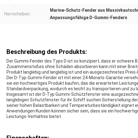
Marine-Schutz-Fender aus Massivkautsch
Hervorheben:
Anpassungsfähige D-Gummi-Fendern
Beschreibung des Produkts:
Der Gummi-Fender des Typs D ist so konzipiert, dass er schwere B
Zusammenstoßes ohne Schäden absorbieren kann.mit einer Breite 
Produkt langlebig und langlebig ist und ein ausgezeichnetes Preis-
Der D-Typ-Gummi-Fender ist mit einer 24-Monats-Garantie verseh
sie ein hochwertiges Produkt kaufen, das die erwarteten Leistung
Standardverpackung, wodurch es leicht zu transportieren und zu la
Insgesamt ist der D-Typ Gummi-Schutzfenster eine ausgezeichnete
langlebigen Schutzfenster für ihr Schiff suchen.Sicherstellung de
seiner hohen Belastbarkeit und Temperaturbeständigkeit eignet er s
Anwendungen.Kunden können sicher sein, dass sie ein hochwertige
Leistungs-Verhältnis bietet.