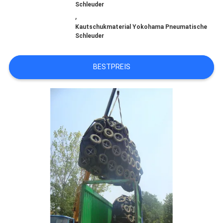
Schleuder
,
FABRIK-
Kautschukmaterial Yokohama Pneumatische
Schleuder
AUSFLUG
BESTPREIS
QUALITÄTSKONTROLLE
TRETEN
SIE
MIT
UNS
IN
VERBINDUNG