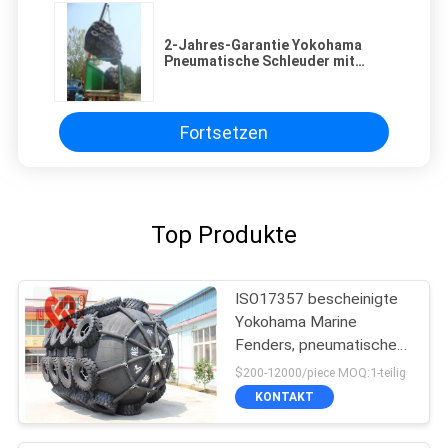
2-Jahres-Garantie Yokohama
Pneumatische Schleuder mit
Gummi und Heißverzinkung
Flansche
Fortsetzen
Top Produkte
ISO17357 bescheinigte
Yokohama Marine
Fenders, pneumatischer
Gummipuffer
$200-12000/piece MOQ:1-teilig
KONTAKT