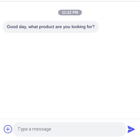
Heißverzinkte Yokohama Marine Fender für langlebigen
Schutz von Marine-Teilen
11:22 PM
Kautschuk Yokohama Pneumatische Schleusen für den
Good day, what product are you looking for?
Schiffsschutz
Beliebte Kategorien
Alle
Pneumatische 
Sich Hin- Und 
Marine Fenders
Herbewegender 
Pneumatischer 
Pneumatische 
Fender
Marinegummiairbags
Fender Yokohamas
Schiffs-Startende 
Marine Salvage 
Airbags
Airbags
Schäumen Gefüllte 
D-Gummipuffer
Fordern Sie ein Angebot
Fender