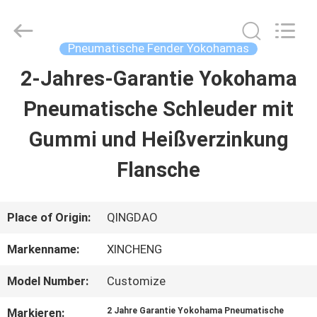
Qingdao
Xincheng
Rubber
Products
Pneumatische Fender Yokohamas
Co.,
Ltd..
2-Jahres-Garantie Yokohama
HAUS
All
Rights
Reserved.
Pneumatische Schleuder mit
PRODUKTE
Gummi und Heißverzinkung
Flansche
VR
SHOW
Place of Origin:
QINGDAO
Markenname:
XINCHENG
ÜBER
Model Number:
Customize
UNS
Markieren:
2 Jahre Garantie Yokohama Pneumatische