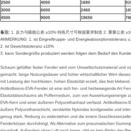
2500
4000
1680
91
3000
6000
2460
16
4500
9000
19650
78
备注:
1. 反力与吸能公差 ±10% 特殊尺寸可根据要求制造 2. 重量公差 ±10
ANMERKUNG: 1. ist Eingreiftruppe- und Energieabsorptionstoleranz 
2. ist Gewichtstoleranz ±10%
3. kann Sondergröße produziert werden folgen dem Bedarf des Kunde
Schaum gefüllter fester Fender wird vom Umweltschutzmaterial und vo
gemacht. lange Nutzungsdauer und hoher wirtschaftlicher Wert dieses 
mit Leistung der hochfesten, hohen Elastizität erzielt, des fest kleben
Antikollisions-EVA-Fender ist eine sich hin- und herbewegende Art F
Elastizitätsschaums als Puffermedium, zum von Auswirkungsenergie z
EVA-Kern und einer äußeren Polyurethanhaut verfasst. Antikollisions-E
äußere Polyurethanschicht, verstärkte Nylondas kordgewebe und inter
genug stark, Reibung zu widerstehen und die innere Geschlossenzelle
Fenderkörper durchdringt. Als Alternative zum pneumatischen Gummipuf
dauerhaft. Außerdem ohne Luft nach innen, gibt es kein Risiko des Ber