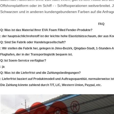
Offshoreplattform oder im Schiff - - Schiffsoperationen weitverbreitet.
Schwarzen und in anderen kundengebundenen Farben auf die Anfrage
FAQ
Q: Was ist das Material Ihrer EVA Foam Filled Fender-Produkte?
: der hauptsächlichrohstoff ist der leichte hohe Elastizitätsschaum, der aus Kor
Q: Sind Sie Fabrik oder Handelsgesellschaft?
: Wir stellen die Fabrik her, gelegen in Jimo-Bezirk, Qingdao-Stadt, 1-Stunden
Flughafen, der in der Transportlogistik bequem ist.
Q: Ist Soem-Service verfügbar?
: ja
Q: Was ist die Lieferfrist und die Zahlungsbedingungen?
: Lieferfrist basiert auf Produktmodell und Auftragsquantität. normalerweise i
Die Zahlung könnte zahlend durch T/T, L/C, Western Union, Paypal, etc.