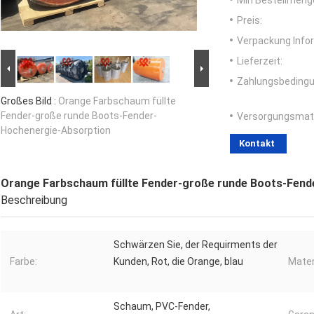
Min Bestellmeng
Preis:
Verpackung Info
Lieferzeit:
Zahlungsbedingu
Großes Bild :
Orange Farbschaum füllte
Fender-große runde Boots-Fender-
Versorgungsmater
Hochenergie-Absorption
Kontakt
Orange Farbschaum füllte Fender-große runde Boots-Fend
Beschreibung
Schwärzen Sie, der Requirments der
Farbe:
Kunden, Rot, die Orange, blau
Mater
Schaum, PVC-Fender,