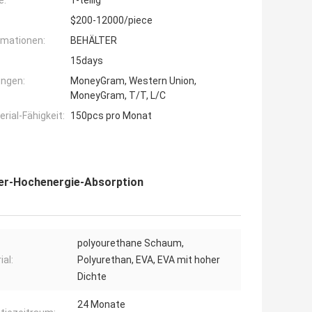
e:
1-teilig
$200-12000/piece
rmationen:
BEHÄLTER
15days
ngen:
MoneyGram, Western Union,
MoneyGram, T/T, L/C
ial-Fähigkeit:
150pcs pro Monat
er-Hochenergie-Absorption
polyourethane Schaum,
ial:
Polyurethan, EVA, EVA mit hoher
Dichte
24 Monate