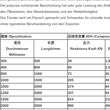
Die polyurea schützende Beschichtung hat sehr gute Leistung der Antik
des Ölbeweises, des Wasserbeweises und der Wetterfestigkeit.
Der Fender wird mit Flansch gemacht und Schwenker für schnelle Instal
ohne irgendeine Berufsanleitung von den Experten.
规格 /Specification
压缩变形量 60% /Compressi
直径
长度
反力
Durchmesser
Length/mm
Reaktions-Kraft KN
E
Millimeter
300
500
38
1,
400
800
56
2,
500
1000
72
26
1000
1500
205
49
1000
2000
274
64
1200
2000
337
93
1500
3000
624
21
2000
3500
990
45