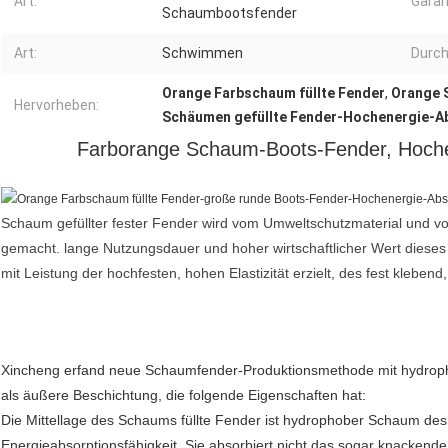
Art:
Garan
Schaumbootsfender
Art:
Schwimmen
Durc
Orange Farbschaum füllte Fender
,
Orange 
Hervorheben:
Schäumen gefüllte Fender-Hochenergie-A
Farborange Schaum-Boots-Fender, Hoche
Schaum gefüllter fester Fender wird vom Umweltschutzmaterial und vo
gemacht. lange Nutzungsdauer und hoher wirtschaftlicher Wert dieses 
mit Leistung der hochfesten, hohen Elastizität erzielt, des fest kleben
Xincheng erfand neue Schaumfender-Produktionsmethode mit hydrop
als äußere Beschichtung, die folgende Eigenschaften hat:
Die Mittellage des Schaums füllte Fender ist hydrophober Schaum des 
Energieabsorptionsfähigkeit. Sie absorbiert nicht das sogar knackend