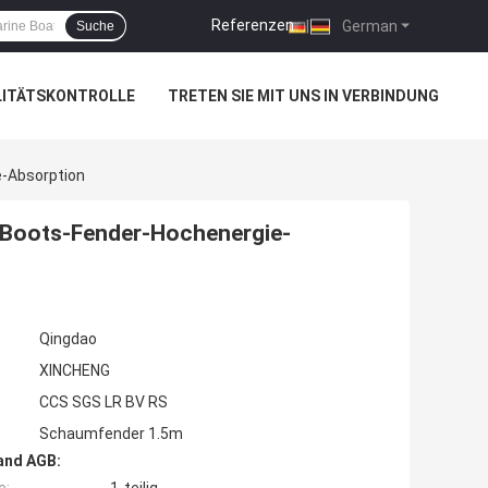
Referenzen
|
German
Suche
LITÄTSKONTROLLE
TRETEN SIE MIT UNS IN VERBINDUNG
e-Absorption
 Boots-Fender-Hochenergie-
Qingdao
XINCHENG
CCS SGS LR BV RS
Schaumfender 1.5m
and AGB: