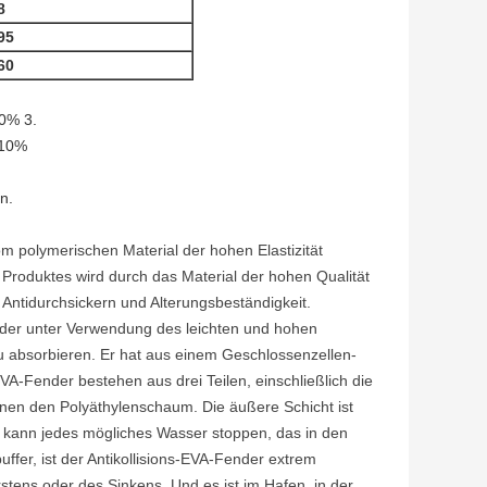
8
95
60
% 3.
±10%
n.
m polymerischen Material der hohen Elastizität
Produktes wird durch das Material der hohen Qualität
d, Antidurchsickern und Alterungsbeständigkeit.
ender unter Verwendung des leichten und hohen
u absorbieren. Er hat aus einem Geschlossenzellen-
VA-Fender bestehen aus drei Teilen, einschließlich die
nen den Polyäthylenschaum. Die äußere Schicht ist
 kann jedes mögliches Wasser stoppen, das in den
fer, ist der Antikollisions-EVA-Fender extrem
stens oder des Sinkens. Und es ist im Hafen, in der