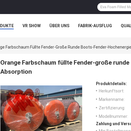
ODUKTE
VR SHOW
ÜBER UNS
FABRIK-AUSFLUG
QUA
N
FÄLLE
ge Farbschaum Füllte Fender-Große Runde Boots-Fender-Hochenergi
Orange Farbschaum füllte Fender-große runde
Absorption
Produktdetails:
Herkunftsort:
Markenname:
Zertifizierung:
Modellnummer:
Zahlung und Vers