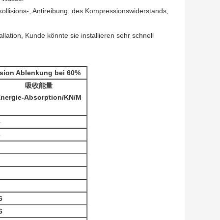
ollisions-, Antireibung, des Kompressionswiderstands,
lation, Kunde könnte sie installieren sehr schnell
on Ablenkung bei 60%
吸收能量
nergie-Absorption/KN/M
8
6
6
6