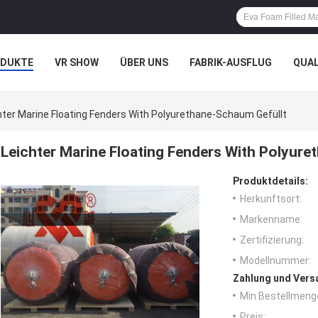
ODUKTE
VR SHOW
ÜBER UNS
FABRIK-AUSFLUG
QUA
N
FÄLLE
hter Marine Floating Fenders With Polyurethane-Schaum Gefüllt
Leichter Marine Floating Fenders With Polyure
Produktdetails:
Herkunftsort:
Markenname:
Zertifizierung:
Modellnummer:
Zahlung und Vers
Min Bestellmeng
Preis: