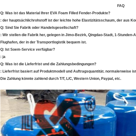
FAQ
Q: Was ist das Material Ihrer EVA Foam Filled Fender-Produkte?
: der hauptsächlichrohstoff ist der leichte hohe Elastizitätsschaum, der aus Kor
Q: Sind Sie Fabrik oder Handelsgesellschaft?
: Wir stellen die Fabrik her, gelegen in Jimo-Bezirk, Qingdao-Stadt, 1-Stunden
Flughafen, der in der Transportlogistik bequem ist.
Q: Ist Soem-Service verfügbar?
: ja
Q: Was ist die Lieferfrist und die Zahlungsbedingungen?
: Lieferfrist basiert auf Produktmodell und Auftragsquantität. normalerweise i
Die Zahlung könnte zahlend durch T/T, L/C, Western Union, Paypal, etc.