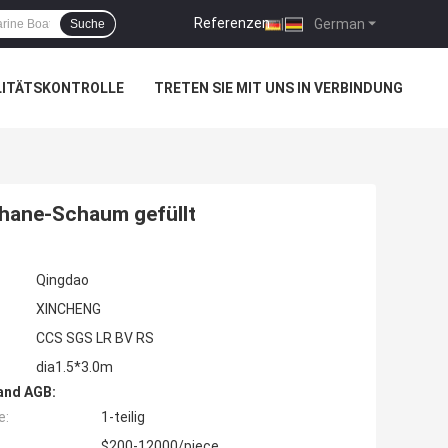
Referenzen
|
German
Suche
LITÄTSKONTROLLE
TRETEN SIE MIT UNS IN VERBINDUNG
thane-Schaum gefüllt
Qingdao
XINCHENG
CCS SGS LR BV RS
dia1.5*3.0m
and AGB:
e:
1-teilig
$200-12000/piece