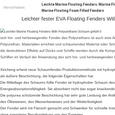
Leichte Marine Floating Fenders
,
Marine Fl
Hervorheben:
Marine Floating Foam Filled Fenders
Leichter fester EVA Floating Fenders Wi
sich hin- und herbewegender Fender des Polyurethans ist auch eine Ar
Polyurethan, Materialien errichtet und schäumendes Material oder S
die destruktiven Effekte auf Docks und Schiffe werden durch die Komp
Schiffen im Verlauf der Anwendung des sich hin- und herbewegenden 
Xincheng erfand neue Schaumfender-Produktionsmethode mit hydrop
als äußere Beschichtung, die folgende Eigenschaften hat:
Die Mittellage des Schaums füllte Fender ist hydrophober Schaum des 
Energieabsorptionsfähigkeit. Sie absorbiert nicht das sogar knackend
Die polyurea schützende Beschichtung hat sehr gute Leistung der Antik
des Ölbeweises, des Wasserbeweises und der Wetterfestigkeit.
Der Fender wird mit Flansch gemacht und Schwenker für schnelle Instal
ohne irgendeine Berufsanleitung von den Experten.