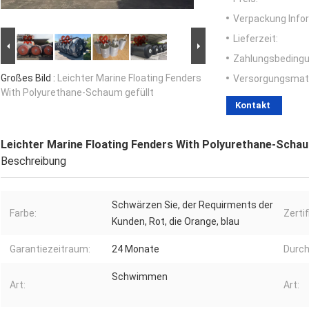
Verpackung Info
Lieferzeit:
Zahlungsbedingu
Großes Bild :
Leichter Marine Floating Fenders
Versorgungsmater
With Polyurethane-Schaum gefüllt
Kontakt
Leichter Marine Floating Fenders With Polyurethane-Schau
Beschreibung
Schwärzen Sie, der Requirments der
Farbe:
Zertif
Kunden, Rot, die Orange, blau
Garantiezeitraum:
24 Monate
Durc
Schwimmen
Art:
Art: