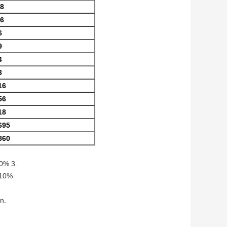
,8
,6
6
9
4
3
16
56
18
695
860
% 3.
±10%
n.