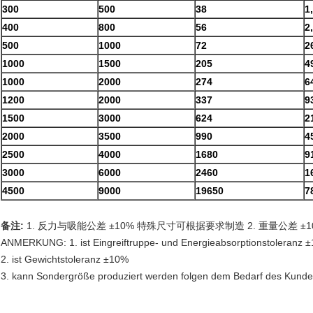
300
500
38
1
400
800
56
2
500
1000
72
2
1000
1500
205
4
1000
2000
274
6
1200
2000
337
9
1500
3000
624
2
2000
3500
990
4
2500
4000
1680
9
3000
6000
2460
1
4500
9000
19650
7
备注:
1. 反力与吸能公差 ±10% 特殊尺寸可根据要求制造 2. 重量公差 ±10
ANMERKUNG: 1. ist Eingreiftruppe- und Energieabsorptionstoleranz 
2. ist Gewichtstoleranz ±10%
3. kann Sondergröße produziert werden folgen dem Bedarf des Kunde