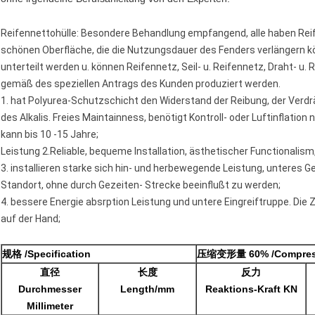
Reifennettohülle: Besondere Behandlung empfangend, alle haben Reifen
schönen Oberfläche, die die Nutzungsdauer des Fenders verlängern kön
unterteilt werden u. können Reifennetz, Seil- u. Reifennetz, Draht- u.
gemäß des speziellen Antrags des Kunden produziert werden.
1. hat Polyurea-Schutzschicht den Widerstand der Reibung, der Verd
des Alkalis. Freies Maintainness, benötigt Kontroll- oder Luftinflati
kann bis 10 -15 Jahre;
Leistung 2.Reliable, bequeme Installation, ästhetischer Functionalism,
3. installieren starke sich hin- und herbewegende Leistung, unteres G
Standort, ohne durch Gezeiten- Strecke beeinflußt zu werden;
4. bessere Energie absrption Leistung und untere Eingreiftruppe. Die
auf der Hand;
规格 /Specification
压缩变形量 60% /Compressi
直径
长度
反力
Durchmesser
Length/mm
Reaktions-Kraft KN
Millimeter