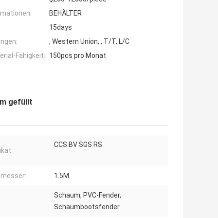
rmationen:
BEHÄLTER
15days
ngen:
, Western Union, , T/T, L/C
ial-Fähigkeit:
150pcs pro Monat
m gefüllt
CCS BV SGS RS
ikat:
hmesser:
1.5M
Schaum, PVC-Fender,
Schaumbootsfender