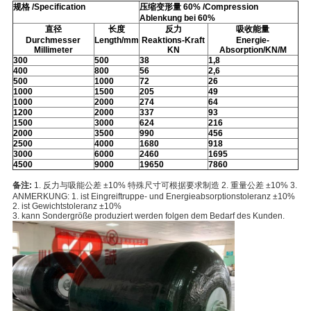
规格 /Specification
压缩变形量 60% /Compression
Ablenkung bei 60%
直径
长度
反力
吸收能量
Durchmesser
Length/mm
Reaktions-Kraft
Energie-
Millimeter
KN
Absorption/KN/M
300
500
38
1,8
400
800
56
2,6
500
1000
72
26
1000
1500
205
49
1000
2000
274
64
1200
2000
337
93
1500
3000
624
216
2000
3500
990
456
2500
4000
1680
918
3000
6000
2460
1695
4500
9000
19650
7860
备注:
1. 反力与吸能公差 ±10% 特殊尺寸可根据要求制造 2. 重量公差 ±10% 3.
ANMERKUNG: 1. ist Eingreiftruppe- und Energieabsorptionstoleranz ±10%
2. ist Gewichtstoleranz ±10%
3. kann Sondergröße produziert werden folgen dem Bedarf des Kunden.