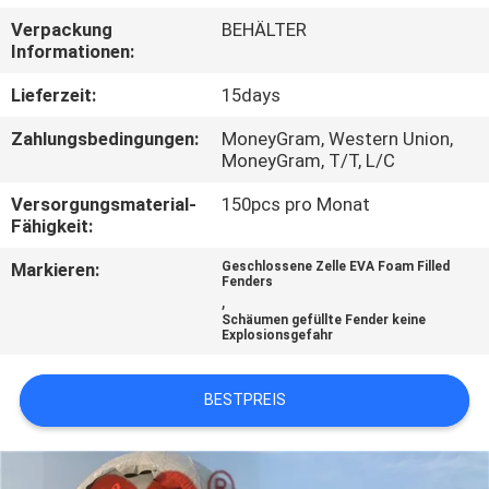
AUSFLUG
Verpackung
BEHÄLTER
Informationen:
QUALITÄTSKONTROLLE
Lieferzeit:
15days
Zahlungsbedingungen:
MoneyGram, Western Union,
TRETEN
MoneyGram, T/T, L/C
SIE
Versorgungsmaterial-
150pcs pro Monat
MIT
Fähigkeit:
UNS
Markieren:
Geschlossene Zelle EVA Foam Filled
Fenders
IN
,
Schäumen gefüllte Fender keine
VERBINDUNG
Explosionsgefahr
BESTPREIS
NACHRICHTEN
FÄLLE