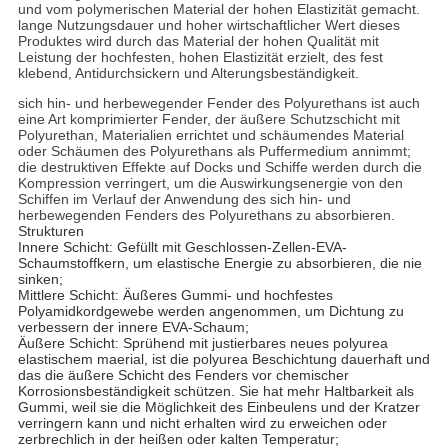
und vom polymerischen Material der hohen Elastizität gemacht.
lange Nutzungsdauer und hoher wirtschaftlicher Wert dieses
Produktes wird durch das Material der hohen Qualität mit
Leistung der hochfesten, hohen Elastizität erzielt, des fest
klebend, Antidurchsickern und Alterungsbeständigkeit.
sich hin- und herbewegender Fender des Polyurethans ist auch
eine Art komprimierter Fender, der äußere Schutzschicht mit
Polyurethan, Materialien errichtet und schäumendes Material
oder Schäumen des Polyurethans als Puffermedium annimmt;
die destruktiven Effekte auf Docks und Schiffe werden durch die
Kompression verringert, um die Auswirkungsenergie von den
Schiffen im Verlauf der Anwendung des sich hin- und
herbewegenden Fenders des Polyurethans zu absorbieren.
Strukturen
Innere Schicht: Gefüllt mit Geschlossen-Zellen-EVA-
Schaumstoffkern, um elastische Energie zu absorbieren, die nie
sinken;
Mittlere Schicht: Äußeres Gummi- und hochfestes
Polyamidkordgewebe werden angenommen, um Dichtung zu
verbessern der innere EVA-Schaum;
Äußere Schicht: Sprühend mit justierbares neues polyurea
elastischem maerial, ist die polyurea Beschichtung dauerhaft und
das die äußere Schicht des Fenders vor chemischer
Korrosionsbeständigkeit schützen. Sie hat mehr Haltbarkeit als
Gummi, weil sie die Möglichkeit des Einbeulens und der Kratzer
verringern kann und nicht erhalten wird zu erweichen oder
zerbrechlich in der heißen oder kalten Temperatur;