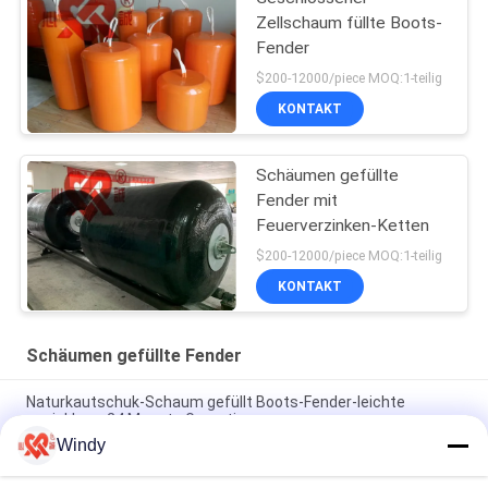
Zellschaum füllte Boots-
Fender
$200-12000/piece MOQ:1-teilig
KONTAKT
Schäumen gefüllte
Fender mit
Feuerverzinken-Ketten
$200-12000/piece MOQ:1-teilig
KONTAKT
Schäumen gefüllte Fender
Naturkautschuk-Schaum gefüllt Boots-Fender-leichte
unsinkbare 24 Monate Garantie-
Windy
ISO bescheinigte Schaum gefüllte Fender-
energieverbrauchende unsinkbare Hochleistung