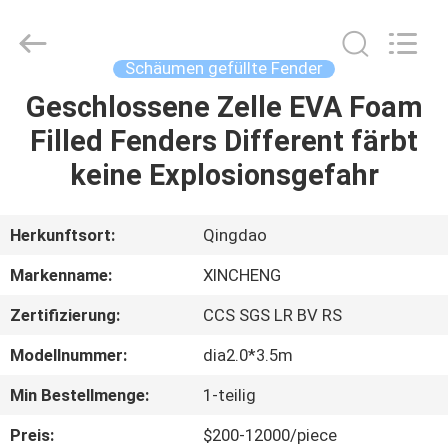
Xincheng
Rubber
Products
Co.,
Ltd..
Schäumen gefüllte Fender
All
Rights
Geschlossene Zelle EVA Foam
HAUS
Reserved.
Filled Fenders Different färbt
PRODUKTE
keine Explosionsgefahr
VR
Herkunftsort:
Qingdao
SHOW
Markenname:
XINCHENG
Zertifizierung:
CCS SGS LR BV RS
ÜBER
Modellnummer:
dia2.0*3.5m
UNS
Min Bestellmenge:
1-teilig
FABRIK-
Preis:
$200-12000/piece