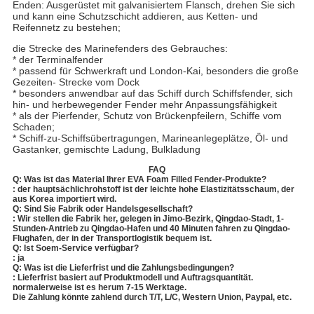
Enden: Ausgerüstet mit galvanisiertem Flansch, drehen Sie sich
und kann eine Schutzschicht addieren, aus Ketten- und
Reifennetz zu bestehen;
die Strecke des Marinefenders des Gebrauches:
* der Terminalfender
* passend für Schwerkraft und London-Kai, besonders die große
Gezeiten- Strecke vom Dock
* besonders anwendbar auf das Schiff durch Schiffsfender, sich
hin- und herbewegender Fender mehr Anpassungsfähigkeit
* als der Pierfender, Schutz von Brückenpfeilern, Schiffe vom
Schaden;
* Schiff-zu-Schiffsübertragungen, Marineanlegeplätze, Öl- und
Gastanker, gemischte Ladung, Bulkladung
FAQ
Q: Was ist das Material Ihrer EVA Foam Filled Fender-Produkte?
: der hauptsächlichrohstoff ist der leichte hohe Elastizitätsschaum, der
aus Korea importiert wird.
Q: Sind Sie Fabrik oder Handelsgesellschaft?
: Wir stellen die Fabrik her, gelegen in Jimo-Bezirk, Qingdao-Stadt, 1-
Stunden-Antrieb zu Qingdao-Hafen und 40 Minuten fahren zu Qingdao-
Flughafen, der in der Transportlogistik bequem ist.
Q: Ist Soem-Service verfügbar?
: ja
Q: Was ist die Lieferfrist und die Zahlungsbedingungen?
: Lieferfrist basiert auf Produktmodell und Auftragsquantität.
normalerweise ist es herum 7-15 Werktage.
Die Zahlung könnte zahlend durch T/T, L/C, Western Union, Paypal, etc.