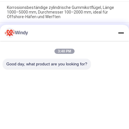
Korrosionsbeständige zylindrische Gummikotflügel, Länge
1000–5000 mm, Durchmesser 100–2000 mm, ideal für
Offshore-Häfen und Werften
Zylindrischer Gummifender mit Zugfestigkeit von 10–30 MPa
Windy
und hoher Energieabsorption, der das Anlegen von Schiffen
und den Aufprallschutz von Schiffen gewährleistet
Wetterbeständige zylindrische Gummi-Fendern mit hoher
3:40 PM
Energieabsorption geeignet für Schlepper, Last- und
Frachtschiffe
Good day, what product are you looking for?
Beliebte Kategorien
Alle
Pneumatische 
Sich Hin- Und 
Marine Fenders
Herbewegender 
Pneumatischer 
Pneumatische 
Fender
Marinegummiairbags
Fender Yokohamas
Schiffs-Startende 
Marine Salvage 