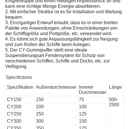
Eingreiftruppe und einen niedrigen Anpressdruck an und
kann eine richtige Menge Energie absorbieren.
2. Mit einfacher Struktur ist es für Installation und Wartung
bequem.
3. Einzigartiger Entwurf erlaubt, dass es in einer breiten
Palette von Anwendungen, ohne Einschränkungen von
der Schiffsgröße und Portgröße, etc. verwendet wird.
4. Es rühmt sich gute Anpassungsfähigkeit zur Neigung
und zum Rollen der Schiffe beim Anlegen.
5. Der CY-Gummipuffer stellt eine ideale
Suspendierungsart Fendersystem für Schutz von
verschiedenen Schiffen, Schiffe und Docks, etc. zur
Verfügung.
Specifictions
Spezifikation
Außendurchmesser
Innerer
Länge
Durchmesser
CY150
150
75
500-
2500
CY200
200
100
CY250
250
125
CY300
300
150
CY350
350
175