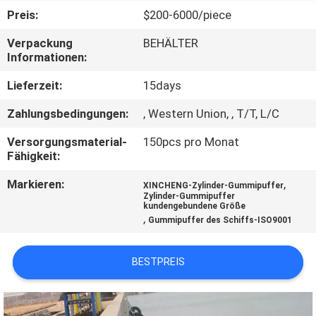
AUSFLUG
Preis:
$200-6000/piece
Verpackung
BEHÄLTER
QUALITÄTSKONTROLLE
Informationen:
Lieferzeit:
15days
TRETEN
Zahlungsbedingungen:
, Western Union, , T/T, L/C
SIE
Versorgungsmaterial-
150pcs pro Monat
MIT
Fähigkeit:
UNS
Markieren:
,
XINCHENG-Zylinder-Gummipuffer
IN
Zylinder-Gummipuffer
kundengebundene Größe
VERBINDUNG
,
Gummipuffer des Schiffs-ISO9001
NACHRICHTEN
BESTPREIS
FÄLLE