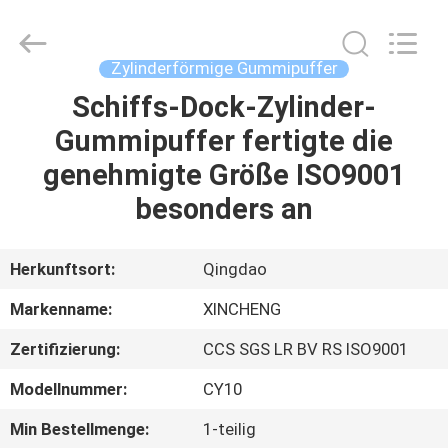
Xincheng
Rubber
Products
Co.,
Ltd..
Zylinderförmige Gummipuffer
All
Rights
Schiffs-Dock-Zylinder-
HAUS
Reserved.
Gummipuffer fertigte die
PRODUKTE
genehmigte Größe ISO9001
besonders an
VR
SHOW
Herkunftsort:
Qingdao
Markenname:
XINCHENG
ÜBER
Zertifizierung:
CCS SGS LR BV RS ISO9001
UNS
Modellnummer:
CY10
FABRIK-
Min Bestellmenge:
1-teilig