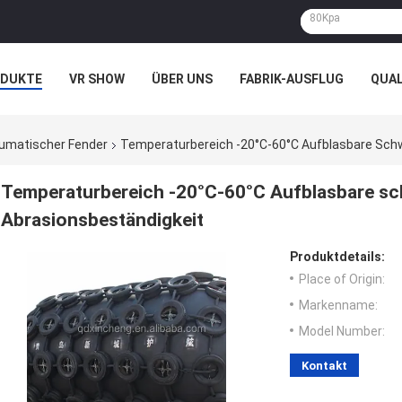
ODUKTE
VR SHOW
ÜBER UNS
FABRIK-AUSFLUG
QUA
N
FÄLLE
eumatischer Fender
Temperaturbereich -20°C-60°C Aufblasbare Sch
Temperaturbereich -20°C-60°C Aufblasbare s
Abrasionsbeständigkeit
Produktdetails:
Place of Origin:
Markenname:
Model Number:
Kontakt