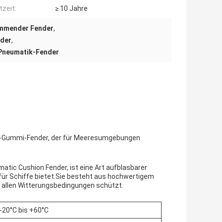
tzeit:
≥ 10 Jahre
immender Fender
,
uder
,
Pneumatik-Fender
utz-Gummi-Fender, der für Meeresumgebungen
atic Cushion Fender, ist eine Art aufblasbarer
für Schiffe bietet.Sie besteht aus hochwertigem
i allen Witterungsbedingungen schützt.
-20°C bis +60°C