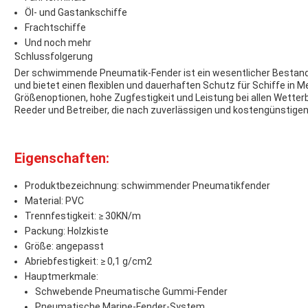
Öl- und Gastankschiffe
Frachtschiffe
Und noch mehr
Schlussfolgerung
Der schwimmende Pneumatik-Fender ist ein wesentlicher Bestand
und bietet einen flexiblen und dauerhaften Schutz für Schiffe i
Größenoptionen, hohe Zugfestigkeit und Leistung bei allen Wetter
Reeder und Betreiber, die nach zuverlässigen und kostengünstig
Eigenschaften:
Produktbezeichnung: schwimmender Pneumatikfender
Material: PVC
Trennfestigkeit: ≥ 30KN/m
Packung: Holzkiste
Größe: angepasst
Abriebfestigkeit: ≥ 0,1 g/cm2
Hauptmerkmale:
Schwebende Pneumatische Gummi-Fender
Pneumatische Marine-Fender-System