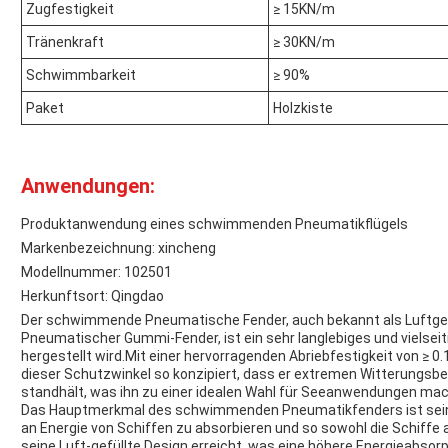
Zugfestigkeit
≥ 15KN/m
Tränenkraft
≥ 30KN/m
Schwimmbarkeit
≥ 90%
Paket
Holzkiste
Anwendungen:
Produktanwendung eines schwimmenden Pneumatikflügels
Markenbezeichnung: xincheng
Modellnummer: 102501
Herkunftsort: Qingdao
Der schwimmende Pneumatische Fender, auch bekannt als Luft
Pneumatischer Gummi-Fender, ist ein sehr langlebiges und vielseit
hergestellt wird.Mit einer hervorragenden Abriebfestigkeit von ≥ 
dieser Schutzwinkel so konzipiert, dass er extremen Witterungsb
standhält, was ihn zu einer idealen Wahl für Seeanwendungen mac
Das Hauptmerkmal des schwimmenden Pneumatikfenders ist sein
an Energie von Schiffen zu absorbieren und so sowohl die Schiffe 
seine Luft-gefüllte Design erreicht, was eine höhere Energieabso