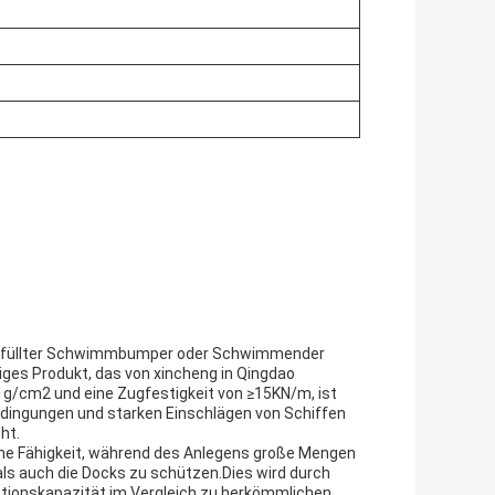
gefüllter Schwimmbumper oder Schwimmender
iges Produkt, das von xincheng in Qingdao
0.1g/cm2 und eine Zugfestigkeit von ≥15KN/m, ist
edingungen und starken Einschlägen von Schiffen
ht.
e Fähigkeit, während des Anlegens große Mengen
als auch die Docks zu schützen.Dies wird durch
rptionskapazität im Vergleich zu herkömmlichen