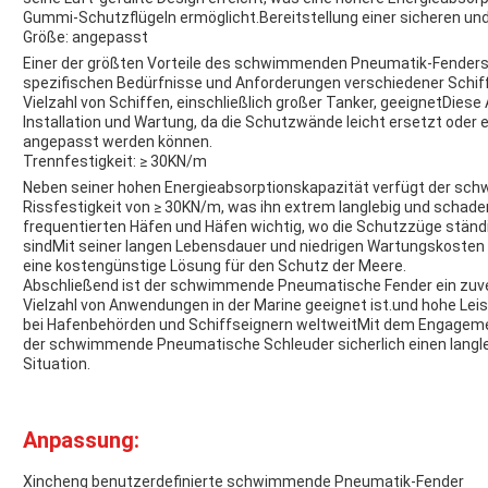
Gummi-Schutzflügeln ermöglicht.Bereitstellung einer sicheren und
Größe: angepasst
Einer der größten Vorteile des schwimmenden Pneumatik-Fenders ist
spezifischen Bedürfnisse und Anforderungen verschiedener Schif
Vielzahl von Schiffen, einschließlich großer Tanker, geeignetDies
Installation und Wartung, da die Schutzwände leicht ersetzt ode
angepasst werden können.
Trennfestigkeit: ≥ 30KN/m
Neben seiner hohen Energieabsorptionskapazität verfügt der sc
Rissfestigkeit von ≥ 30KN/m, was ihn extrem langlebig und schade
frequentierten Häfen und Häfen wichtig, wo die Schutzzüge ständ
sindMit seiner langen Lebensdauer und niedrigen Wartungskoste
eine kostengünstige Lösung für den Schutz der Meere.
Abschließend ist der schwimmende Pneumatische Fender ein zuverl
Vielzahl von Anwendungen in der Marine geeignet ist.und hohe Lei
bei Hafenbehörden und Schiffseignern weltweitMit dem Engagement
der schwimmende Pneumatische Schleuder sicherlich einen langleb
Situation.
Anpassung:
Xincheng benutzerdefinierte schwimmende Pneumatik-Fender