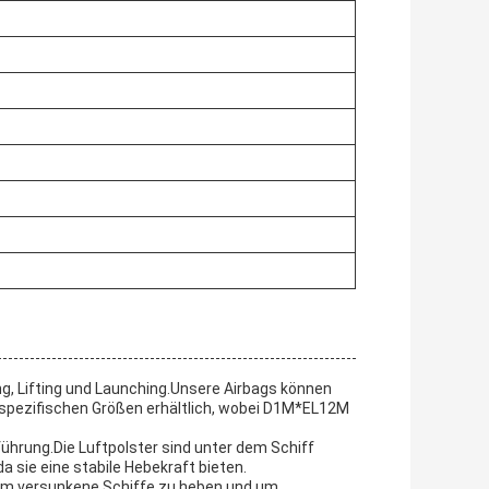
ng, Lifting und Launching.Unsere Airbags können
nspezifischen Größen erhältlich, wobei D1M*EL12M
ührung.Die Luftpolster sind unter dem Schiff
a sie eine stabile Hebekraft bieten.
 um versunkene Schiffe zu heben und um