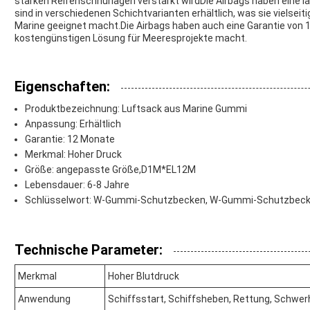
starken Reifenschnurlagen verstärkt wirdDie Airbags haben eine 
sind in verschiedenen Schichtvarianten erhältlich, was sie vielseit
Marine geeignet macht.Die Airbags haben auch eine Garantie von 1
kostengünstigen Lösung für Meeresprojekte macht.
Eigenschaften:
Produktbezeichnung: Luftsack aus Marine Gummi
Anpassung: Erhältlich
Garantie: 12 Monate
Merkmal: Hoher Druck
Größe: angepasste Größe,D1M*EL12M
Lebensdauer: 6-8 Jahre
Schlüsselwort: W-Gummi-Schutzbecken, W-Gummi-Schutzbec
Technische Parameter:
Merkmal
Hoher Blutdruck
Anwendung
Schiffsstart, Schiffsheben, Rettung, Schwer