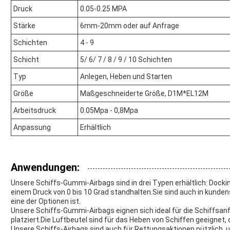
Druck
0.05-0.25 MPA
Stärke
6mm-20mm oder auf Anfrage
Schichten
4 - 9
Schicht
5/ 6/ 7 / 8 / 9 / 10 Schichten
Typ
Anlegen, Heben und Starten
Größe
Maßgeschneiderte Größe, D1M*EL12M
Arbeitsdruck
0.05Mpa - 0,8Mpa
Anpassung
Erhältlich
Anwendungen:
Unsere Schiffs-Gummi-Airbags sind in drei Typen erhältlich: Docki
einem Druck von 0 bis 10 Grad standhalten.Sie sind auch in kunde
eine der Optionen ist.
Unsere Schiffs-Gummi-Airbags eignen sich ideal für die Schiffsanf
platziert.Die Luftbeutel sind für das Heben von Schiffen geeignet, d
Unsere Schiffs-Airbags sind auch für Rettungsaktionen nützlich,