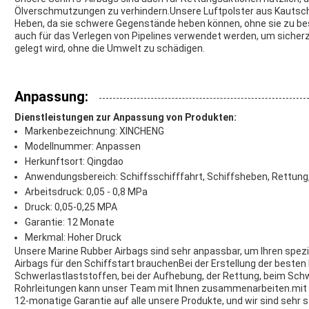
Ölverschmutzungen zu verhindern.Unsere Luftpolster aus Kautschu
Heben, da sie schwere Gegenstände heben können, ohne sie zu b
auch für das Verlegen von Pipelines verwendet werden, um sicherzus
gelegt wird, ohne die Umwelt zu schädigen.
Anpassung:
Dienstleistungen zur Anpassung von Produkten:
Markenbezeichnung: XINCHENG
Modellnummer: Anpassen
Herkunftsort: Qingdao
Anwendungsbereich: Schiffsschifffahrt, Schiffsheben, Rettung
Arbeitsdruck: 0,05 - 0,8 MPa
Druck: 0,05-0,25 MPA
Garantie: 12 Monate
Merkmal: Hoher Druck
Unsere Marine Rubber Airbags sind sehr anpassbar, um Ihren spez
Airbags für den Schiffstart brauchenBei der Erstellung der besten
Schwerlastlaststoffen, bei der Aufhebung, der Rettung, beim Sch
Rohrleitungen kann unser Team mit Ihnen zusammenarbeiten.mit e
12-monatige Garantie auf alle unsere Produkte, und wir sind sehr st