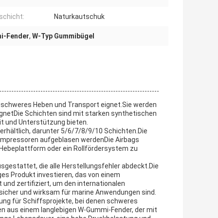
schicht:
Naturkautschuk
i-Fender
,
W-Typ Gummibügel
für schweres Heben und Transport eignet.Sie werden
eignetDie Schichten sind mit starken synthetischen
it und Unterstützung bieten.
erhältlich, darunter 5/6/7/8/9/10 Schichten.Die
tkompressoren aufgeblasen werdenDie Airbags
Hebeplattform oder ein Rollfördersystem zu
sgestattet, die alle Herstellungsfehler abdeckt.Die
iges Produkt investieren, das von einem
 und zertifiziert, um den internationalen
 sicher und wirksam für marine Anwendungen sind.
ung für Schiffsprojekte, bei denen schweres
hen aus einem langlebigen W-Gummi-Fender, der mit