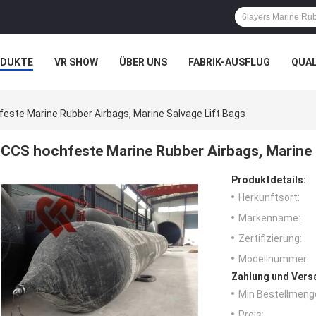
ODUKTE
VR SHOW
ÜBER UNS
FABRIK-AUSFLUG
QUA
N
FÄLLE
este Marine Rubber Airbags, Marine Salvage Lift Bags
CCS hochfeste Marine Rubber Airbags, Marine 
Produktdetails:
Herkunftsort:
Markenname:
Zertifizierung:
Modellnummer:
Zahlung und Vers
Min Bestellmeng
Preis: