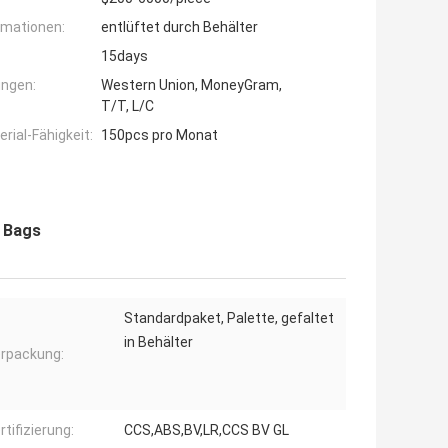
rmationen:
entlüftet durch Behälter
15days
ngen:
Western Union, MoneyGram,
T/T, L/C
ial-Fähigkeit:
150pcs pro Monat
t Bags
Standardpaket, Palette, gefaltet
in Behälter
rpackung:
rtifizierung:
CCS,ABS,BV,LR,CCS BV GL