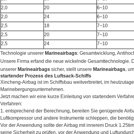
2,0
20
6~10
2,0
24
6~10
2,5
18
7~10
2,5
20
7~10
2,5
24
7~10
Technologie unserer
Marineairbags
: Gesamtwicklung, Antihoc
Unsere Firma erfand die neue wickelnde Gesamttechnologie. Die
unserer
Marineairbags
sicher, stellt unsere
Marineairbags
, um
startender Prozess des Luftsack-Schiffs
Xincheng-Airbag ist im Schiffsbau weitverbreitet, im heutzutage
Marinebergungsunternehmen.
Jetzt machen wir eine kurze Einleitung von startendem Verfahre
Verfahren:
1. entsprechend der Berechnung, bereiten Sie genügende Airb
Luftkompressor und andere Instrumente schleppen, die benötig
Vor der Anwendung sollte der Airbag mit innerem Druck 1.25t
seine Sicherheit zu prüfen, vor der Anwendung und Luftundurchlä