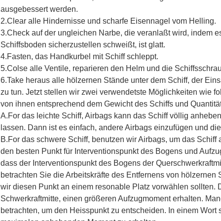
ausgebessert werden.
2.Clear alle Hindernisse und scharfe Eisennagel vom Helling.
3.Check auf der ungleichen Narbe, die veranlaßt wird, indem e
Schiffsboden sicherzustellen schweißt, ist glatt.
4.Fasten, das Handkurbel mit Schiff schleppt.
5.Colse alle Ventile, reparieren den Helm und die Schiffsschra
6.Take heraus alle hölzernen Stände unter dem Schiff, der Einsat
zu tun. Jetzt stellen wir zwei verwendetste Möglichkeiten wie f
von ihnen entsprechend dem Gewicht des Schiffs und Quantität
A.For das leichte Schiff, Airbags kann das Schiff völlig anheb
lassen. Dann ist es einfach, andere Airbags einzufügen und di
B.For das schwere Schiff, benutzen wir Airbags, um das Schif
den besten Punkt für Interventionspunkt des Bogens und Aufzu
dass der Interventionspunkt des Bogens der Querschwerkraftmitt
betrachten Sie die Arbeitskräfte des Entfernens von hölzernen
wir diesen Punkt an einem resonable Platz vorwählen sollten. 
Schwerkraftmitte, einen größeren Aufzugmoment erhalten. Man
betrachten, um den Heisspunkt zu entscheiden. In einem Wort s