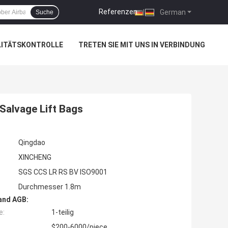
Referenzen
|
German
Suche
LITÄTSKONTROLLE
TRETEN SIE MIT UNS IN VERBINDUNG
Salvage Lift Bags
Qingdao
XINCHENG
SGS CCS LR RS BV ISO9001
Durchmesser 1.8m
and AGB:
e:
1-teilig
$200-6000/piece