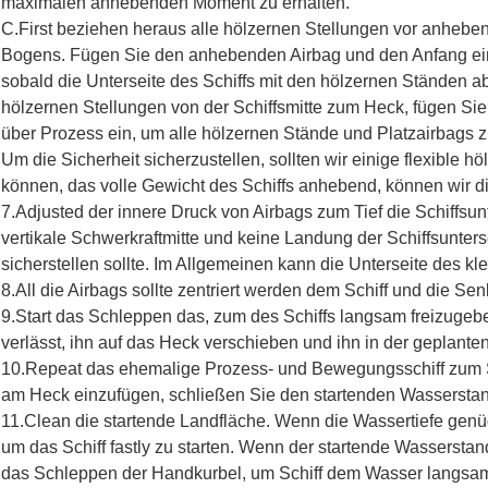
maximalen anhebenden Moment zu erhalten.
C.First beziehen heraus alle hölzernen Stellungen vor anhebe
Bogens. Fügen Sie den anhebenden Airbag und den Anfang ein
sobald die Unterseite des Schiffs mit den hölzernen Ständen 
hölzernen Stellungen von der Schiffsmitte zum Heck, fügen Sie
über Prozess ein, um alle hölzernen Stände und Platzairbags z
Um die Sicherheit sicherzustellen, sollten wir einige flexible 
können, das volle Gewicht des Schiffs anhebend, können wir
7.Adjusted der innere Druck von Airbags zum Tief die Schiffsu
vertikale Schwerkraftmitte und keine Landung der Schiffsunte
sicherstellen sollte. Im Allgemeinen kann die Unterseite des k
8.All die Airbags sollte zentriert werden dem Schiff und die Se
9.Start das Schleppen das, zum des Schiffs langsam freizugeb
verlässt, ihn auf das Heck verschieben und ihn in der geplanten
10.Repeat das ehemalige Prozess- und Bewegungsschiff zum S
am Heck einzufügen, schließen Sie den startenden Wasserstan
11.Clean die startende Landfläche. Wenn die Wassertiefe genüg
um das Schiff fastly zu starten. Wenn der startende Wassersta
das Schleppen der Handkurbel, um Schiff dem Wasser langsam