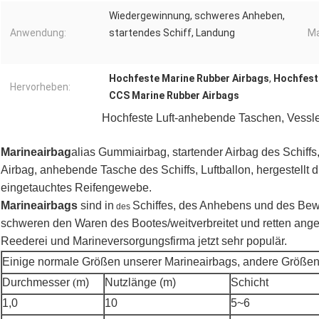
Wiedergewinnung, schweres Anheben,
Anwendung:
startendes Schiff, Landung
Ma
Hochfeste Marine Rubber Airbags
,
Hochfeste
Hervorheben:
CCS Marine Rubber Airbags
Hochfeste Luft-anhebende Taschen, Vessle
Marineairbag
alias Gummiairbag, startender Airbag des Schiff
Airbag, anhebende Tasche des Schiffs, Luftballon, hergestellt
eingetauchtes Reifengewebe.
Marineairbags
sind in
Schiffes, des Anhebens und des Bew
des
schweren den Waren des Bootes/weitverbreitet und retten ang
Reederei und Marineversorgungsfirma jetzt sehr populär.
Einige normale Größen unserer Marineairbags, andere Größen
Durchmesser
(
m)
Nutzlänge (m)
Schicht
1,0
10
5~6