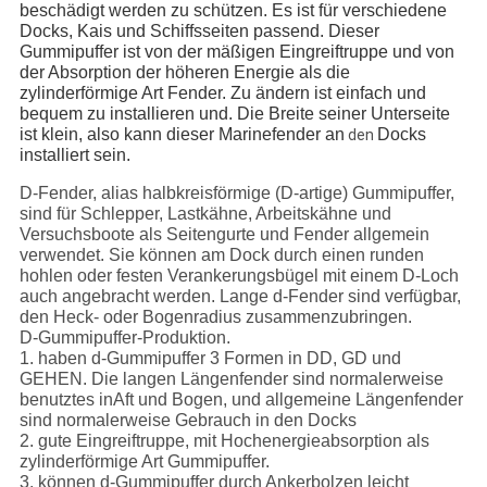
beschädigt werden zu schützen. Es ist für verschiedene 
Docks, Kais und Schiffsseiten passend. Dieser 
Gummipuffer ist von der mäßigen Eingreiftruppe und von 
der Absorption der höheren Energie als die 
zylinderförmige Art Fender. Zu ändern ist einfach und 
bequem zu installieren und. Die Breite seiner Unterseite 
ist klein, also kann dieser Marinefender an
Docks 
den
installiert sein.
D-Fender, alias halbkreisförmige (D-artige) Gummipuffer,
sind für Schlepper, Lastkähne, Arbeitskähne und
Versuchsboote als Seitengurte und Fender allgemein
verwendet. Sie können am Dock durch einen runden
hohlen oder festen Verankerungsbügel mit einem D-Loch
auch angebracht werden. Lange d-Fender sind verfügbar,
den Heck- oder Bogenradius zusammenzubringen.
D-Gummipuffer-Produktion.
1. haben d-Gummipuffer 3 Formen in DD, GD und
GEHEN. Die langen Längenfender sind normalerweise
benutztes inAft und Bogen, und allgemeine Längenfender
sind normalerweise Gebrauch in den Docks
2. gute Eingreiftruppe, mit Hochenergieabsorption als
zylinderförmige Art Gummipuffer.
3. können d-Gummipuffer durch Ankerbolzen leicht