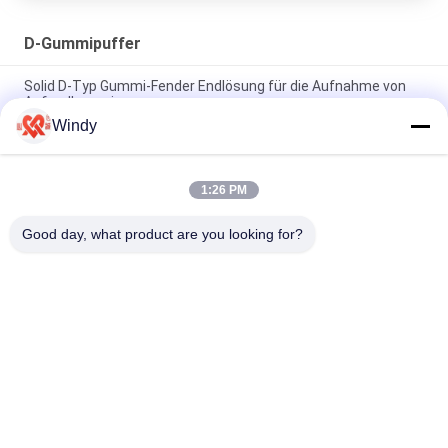
D-Gummipuffer
Solid D-Typ Gummi-Fender Endlösung für die Aufnahme von
Aufprallenergie
Windy
Solid D Gummi-Fendern hervorragende Wetterbeständigkeit
für anspruchsvolle Anwendungen
1:26 PM
Installation von Schrauben-D-Gummi-Fender für den
individuellen Anlegeschutz
Good day, what product are you looking for?
Beliebte Kategorien
Alle
Pneumatische 
Sich Hin- Und 
Marine Fenders
Herbewegender 
Pneumatischer 
Pneumatische 
Fender
Marinegummiairbags
Fender Yokohamas