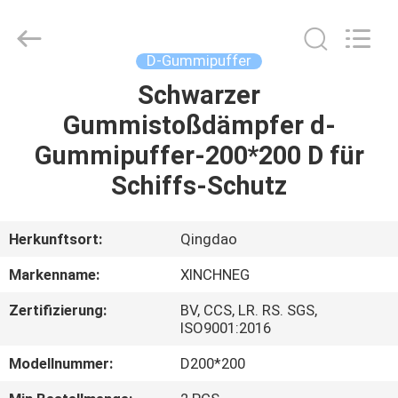
Xincheng
Rubber
Products
Co.,
Ltd..
D-Gummipuffer
All
Rights
Schwarzer
HAUS
Reserved.
Gummistoßdämpfer d-
PRODUKTE
Gummipuffer-200*200 D für
Schiffs-Schutz
VR
SHOW
Herkunftsort:
Qingdao
Markenname:
XINCHNEG
ÜBER
Zertifizierung:
BV, CCS, LR. RS. SGS,
UNS
ISO9001:2016
Modellnummer:
D200*200
FABRIK-