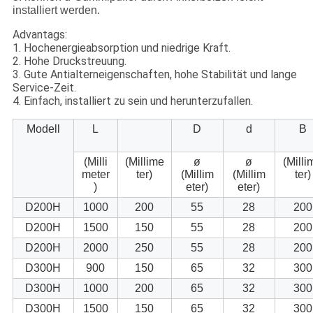
installiert werden.
Advantags:
1. Hochenergieabsorption und niedrige Kraft.
2. Hohe Druckstreuung.
3. Gute Antialterneigenschaften, hohe Stabilität und lange
Service-Zeit.
4. Einfach, installiert zu sein und herunterzufallen.
Modell
L
D
d
B
(Milli
(Millime
ø
ø
(Milli
meter
ter)
(Millim
(Millim
ter)
)
eter)
eter)
D200H
1000
200
55
28
200
D200H
1500
150
55
28
200
D200H
2000
250
55
28
200
D300H
900
150
65
32
300
D300H
1000
200
65
32
300
D300H
1500
150
65
32
300