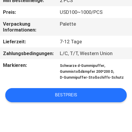
Min Bestellmenge:
2 PCS
AUSFLUG
Preis:
USD100~1000/PCS
QUALITÄTSKONTROLLE
Verpackung
Palette
Informationen:
TRETEN
Lieferzeit:
7-12 Tage
SIE
Zahlungsbedingungen:
L/C, T/T, Western Union
MIT
Markieren:
,
Schwarze d-Gummipuffer
UNS
,
Gummistoßdämpfer 200*200 D
D-Gummipuffer-Stoßschiffs-Schutz
IN
VERBINDUNG
BESTPREIS
NACHRICHTEN
FÄLLE