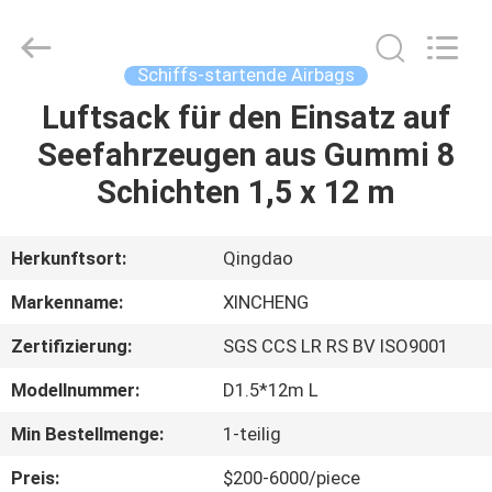
Xincheng
Rubber
Products
Co.,
Ltd..
Schiffs-startende Airbags
All
Rights
Luftsack für den Einsatz auf
HAUS
Reserved.
Seefahrzeugen aus Gummi 8
PRODUKTE
Schichten 1,5 x 12 m
VR
Herkunftsort:
Qingdao
SHOW
Markenname:
XINCHENG
Zertifizierung:
SGS CCS LR RS BV ISO9001
ÜBER
Modellnummer:
D1.5*12m L
UNS
Min Bestellmenge:
1-teilig
FABRIK-
Preis:
$200-6000/piece