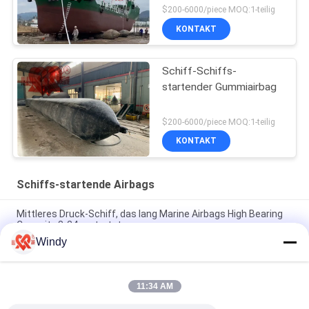
$200-6000/piece MOQ:1-teilig
KONTAKT
Schiff-Schiffs-
startender Gummiairbag
$200-6000/piece MOQ:1-teilig
KONTAKT
Schiffs-startende Airbags
Mittleres Druck-Schiff, das lang Marine Airbags High Bearing
Capacity 8-24m startet
Windy
Naturkautschuk-Schiffs-startende Airbags steigen für
Landungs-Boote im Ballon auf
11:34 AM
Sgs-Schiffs-startender Luftsack Marine Lifting Airbag 24
Monate Garantie-