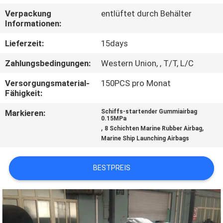
AUSFLUG
Verpackung
entlüftet durch Behälter
Informationen:
QUALITÄTSKONTROLLE
Lieferzeit:
15days
Zahlungsbedingungen:
Western Union, , T/T, L/C
TRETEN
Versorgungsmaterial-
150PCS pro Monat
SIE
Fähigkeit:
MIT
Markieren:
Schiffs-startender Gummiairbag
UNS
0.15MPa
,
,
8 Schichten Marine Rubber Airbag
IN
Marine Ship Launching Airbags
VERBINDUNG
BESTPREIS
NACHRICHTEN
FÄLLE