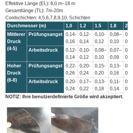
Effektive Länge (EL): 6,0 m–18 m
Gesamtlänge (TL): 7m-20m
Cordschichten: 4,5,6,7,8,9,10, Schichten
Durchmesser (m)
1,0
1.2
1.5
1.8
2,0
Mittlerer
Prüfungsangst
0,14-
0,12-
0,10-
0,08–
0,0
Druck
0,16
0,14
0,12
0,10
0,0
(4-5)
Arbeitsdruck
0,12-
0,10-
0,08–
0,07–
0,0
0,14
0,12
0,10
0,09
0,0
Hoher
Prüfungsangst
0,22-
0,20-
0,15-
0,13-
0,1
Druck
0,26
0,24
0,20
0,16
0,1
(6-8)
Arbeitsdruck
0,20-
0,17–
0,13-
0,11-
0,1
0,24
0,22
0,18
0,14
0,1
NOTIZ:
Ihre benutzerdefinierte Größe wird akzeptiert
.