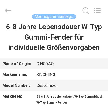
Qingdao
Xincheng
Rubber
Products
Marinegummiairbags
Co.,
Ltd..
6-8 Jahre Lebensdauer W-Typ
HAUS
All
Rights
Reserved.
Gummi-Fender für
PRODUKTE
individuelle Größenvorgaben
VR
Place of Origin:
QINGDAO
SHOW
Markenname:
XINCHENG
Model Number:
Customize
ÜBER
Markieren:
,
,
6 bis 8 Jahre Lebensdauer
W-Typ Gummibügel
UNS
W-Typ Gummi-Fender