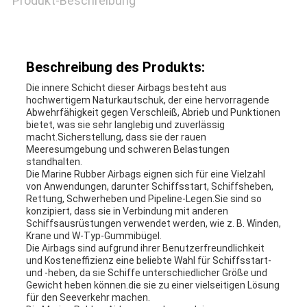
Produkt-Beschreibung
NACHRICHTEN
Beschreibung des Produkts:
Die innere Schicht dieser Airbags besteht aus
FÄLLE
hochwertigem Naturkautschuk, der eine hervorragende
Abwehrfähigkeit gegen Verschleiß, Abrieb und Punktionen
bietet, was sie sehr langlebig und zuverlässig
macht.Sicherstellung, dass sie der rauen
SITEMAP
Meeresumgebung und schweren Belastungen
standhalten.
Die Marine Rubber Airbags eignen sich für eine Vielzahl
von Anwendungen, darunter Schiffsstart, Schiffsheben,
PRIVACY
Rettung, Schwerheben und Pipeline-Legen.Sie sind so
konzipiert, dass sie in Verbindung mit anderen
POLICY
Schiffsausrüstungen verwendet werden, wie z. B. Winden,
Krane und W-Typ-Gummibügel.
Die Airbags sind aufgrund ihrer Benutzerfreundlichkeit
und Kosteneffizienz eine beliebte Wahl für Schiffsstart-
und -heben, da sie Schiffe unterschiedlicher Größe und
Gewicht heben können.die sie zu einer vielseitigen Lösung
für den Seeverkehr machen.