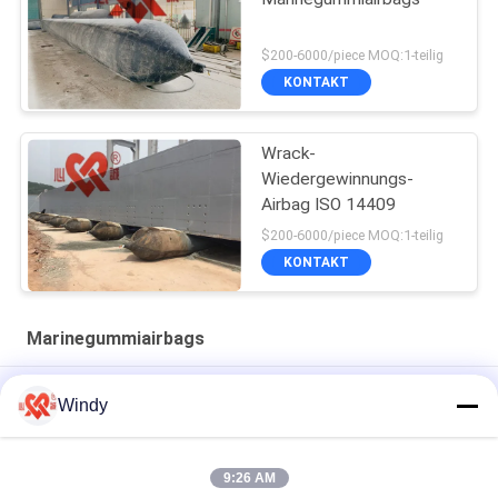
$200-6000/piece MOQ:1-teilig
KONTAKT
Wrack-
Wiedergewinnungs-
Airbag ISO 14409
$200-6000/piece MOQ:1-teilig
KONTAKT
Marinegummiairbags
Salvage W-Typ Gummi-Fender mit natürlicher innerer Schicht
Windy
aus Schwerlastgummi
Druck 0,05 - 0,25 MPa Marine Gummi-Airbags Dicke 6 mm - 20
9:26 AM
mm Schichten 4 - 9 Schwerlastkonstruktion